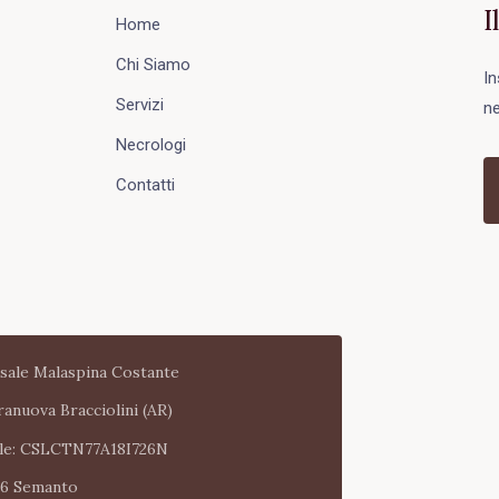
I
Home
Chi Siamo
In
Servizi
ne
Necrologi
Contatti
sale Malaspina Costante
ranuova Bracciolini (AR)
cale: CSLCTN77A18I726N
26 Semanto