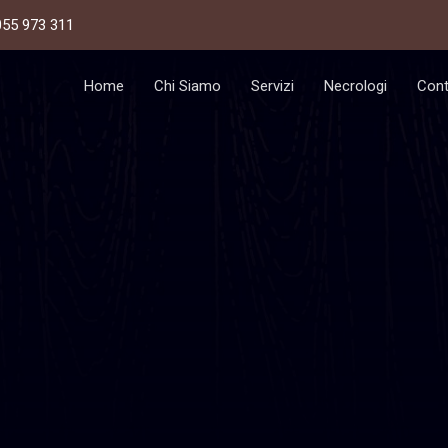
055 973 311
Home
Chi Siamo
Servizi
Necrologi
Cont